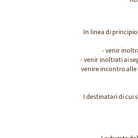
In linea di principio
- venir inoltr
- venir inoltrati ai 
venire incontro alle 
I destinatari di cui
La durata del