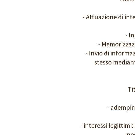
- Attuazione di int
- I
- Memorizzazi
- Invio di informaz
stesso mediant
Ti
- adempime
- interessi legittim
nos