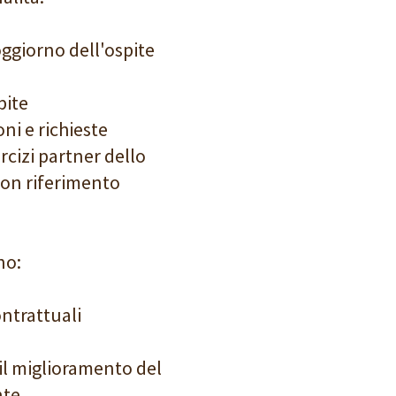
oggiorno dell'ospite
pite
ni e richieste
ercizi partner dello
con riferimento
no:
ontrattuali
 il miglioramento del
nte.