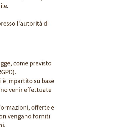
ile.
resso l'autorità di
legge, come previsto
RGPD).
i è impartito su base
no venir effettuate
formazioni, offerte e
non vengano forniti
i.