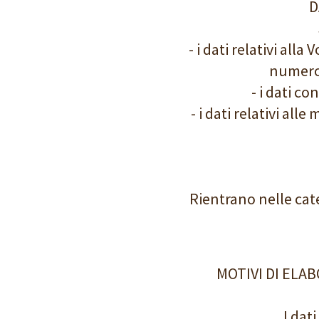
D
- i dati relativi al
numero 
- i dati c
- i dati relativi al
Rientrano nelle categ
MOTIVI DI ELA
I dat