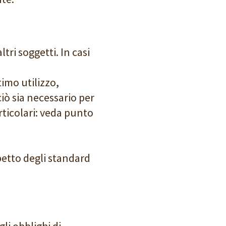
ltri soggetti. In casi
ttimo utilizzo,
ciò sia necessario per
articolari: veda punto
spetto degli standard
li obblighi di