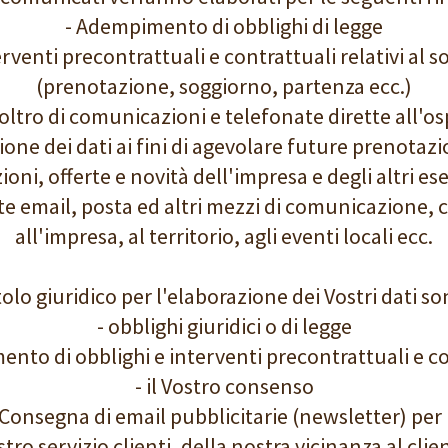
- Adempimento di obblighi di legge
erventi precontrattuali e contrattuali relativi al s
(prenotazione, soggiorno, partenza ecc.)
noltro di comunicazioni e telefonate dirette all'os
one dei dati ai fini di agevolare future prenotazio
ioni, offerte e novità dell'impresa e degli altri es
e email, posta ed altri mezzi di comunicazione, 
all'impresa, al territorio, agli eventi locali ecc.
tolo giuridico per l'elaborazione dei Vostri dati so
- obblighi giuridici o di legge
nto di obblighi e interventi precontrattuali e c
- il Vostro consenso
i: Consegna di email pubblicitarie (newsletter) per
tro servizio clienti, della nostra vicinanza al clie