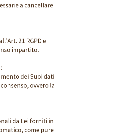
essarie a cancellare
all'Art. 21 RGPD e
enso impartito.
:
tamento dei Suoi dati
co consenso, ovvero la
.
nali da Lei forniti in
utomatico, come pure