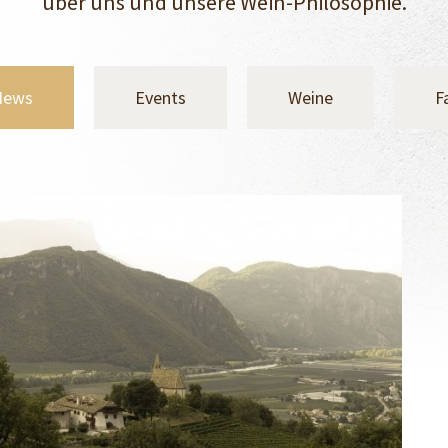
über uns und unsere Wein-Philosophie.
 News
Events
Weine
F